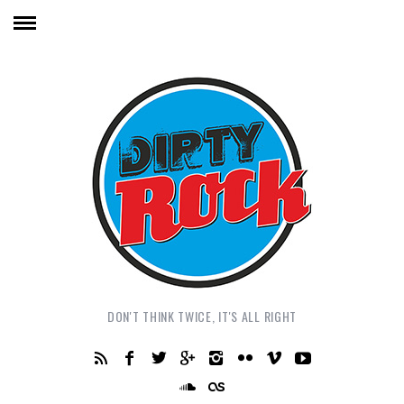
DON'T THINK TWICE, IT'S ALL RIGHT