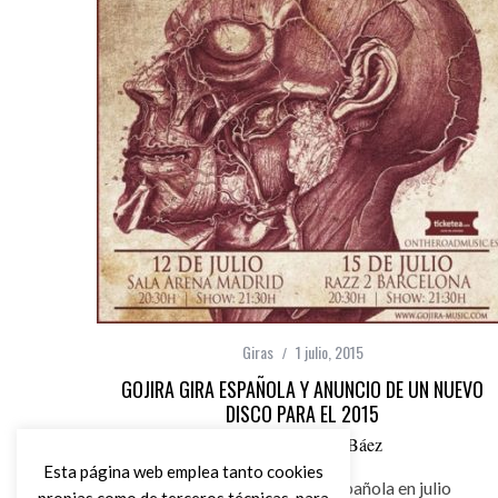
Giras
1 julio, 2015
GOJIRA GIRA ESPAÑOLA Y ANUNCIO DE UN NUEVO
DISCO PARA EL 2015
por
Carlos Pérez Báez
Esta página web emplea tanto cookies
Gojira empieza su gira española en julio
propias como de terceros técnicas, para