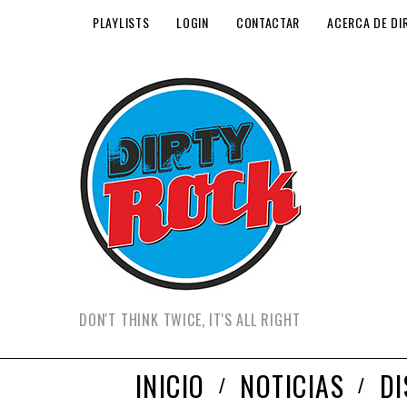
PLAYLISTS
LOGIN
CONTACTAR
ACERCA DE DI
DON'T THINK TWICE, IT'S ALL RIGHT
INICIO
NOTICIAS
D