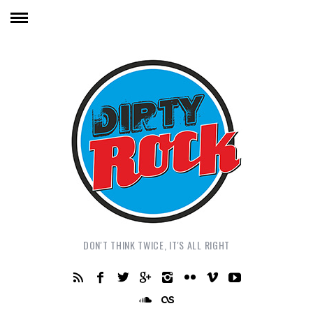
DON'T THINK TWICE, IT'S ALL RIGHT