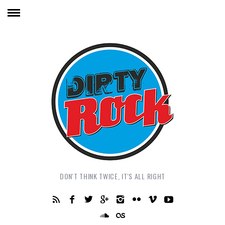
DON'T THINK TWICE, IT'S ALL RIGHT