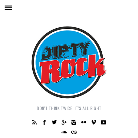
DON'T THINK TWICE, IT'S ALL RIGHT