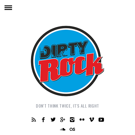
DON'T THINK TWICE, IT'S ALL RIGHT