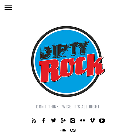
DON'T THINK TWICE, IT'S ALL RIGHT