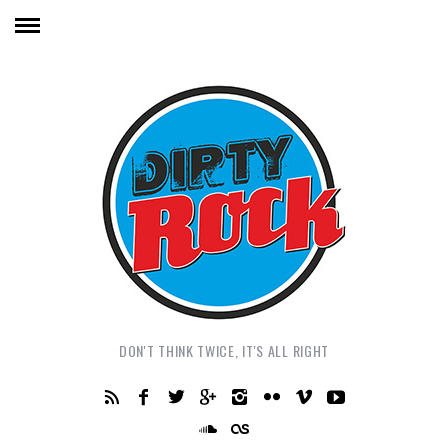
DON'T THINK TWICE, IT'S ALL RIGHT