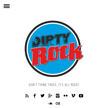
DON'T THINK TWICE, IT'S ALL RIGHT