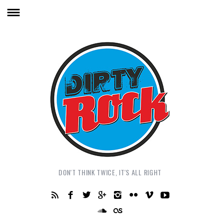
DON'T THINK TWICE, IT'S ALL RIGHT