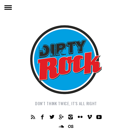
DON'T THINK TWICE, IT'S ALL RIGHT