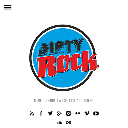
DON'T THINK TWICE, IT'S ALL RIGHT