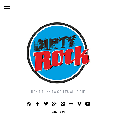
DON'T THINK TWICE, IT'S ALL RIGHT