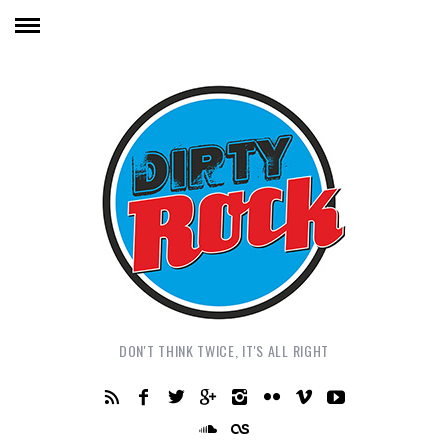
DON'T THINK TWICE, IT'S ALL RIGHT