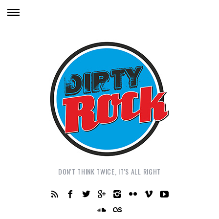
DON'T THINK TWICE, IT'S ALL RIGHT