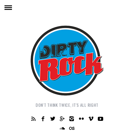
DON'T THINK TWICE, IT'S ALL RIGHT