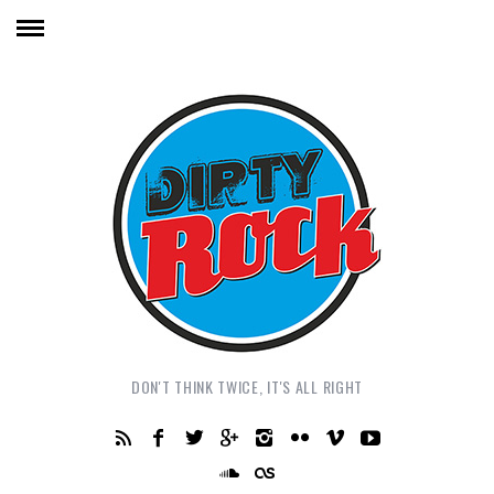
DON'T THINK TWICE, IT'S ALL RIGHT