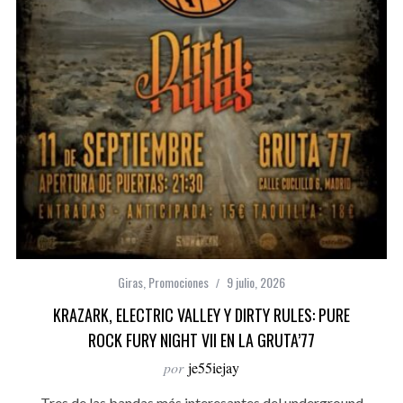
Giras
,
Promociones
9 julio, 2026
KRAZARK, ELECTRIC VALLEY Y DIRTY RULES: PURE
ROCK FURY NIGHT VII EN LA GRUTA’77
por
je55iejay
Tres de las bandas más interesantes del underground