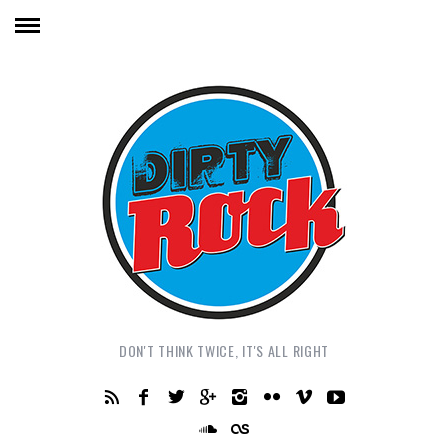
DON'T THINK TWICE, IT'S ALL RIGHT