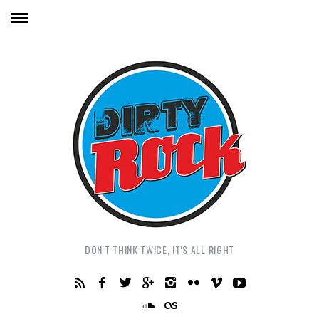
DON'T THINK TWICE, IT'S ALL RIGHT