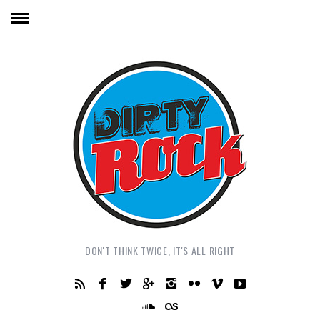
DON'T THINK TWICE, IT'S ALL RIGHT