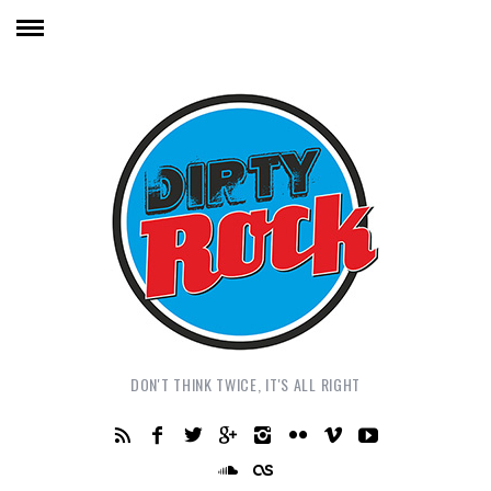
DON'T THINK TWICE, IT'S ALL RIGHT