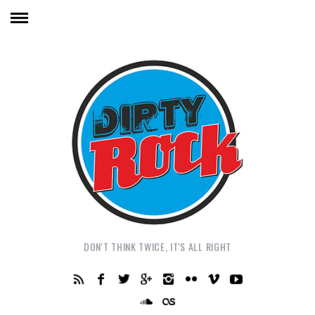
DON'T THINK TWICE, IT'S ALL RIGHT