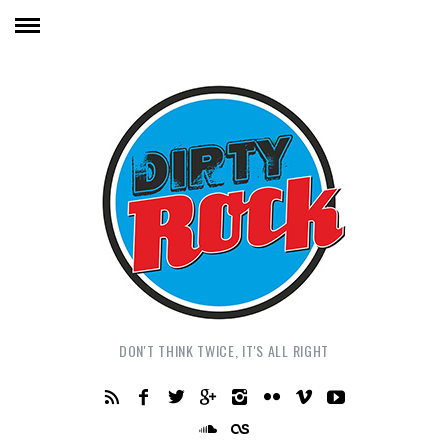
DON'T THINK TWICE, IT'S ALL RIGHT