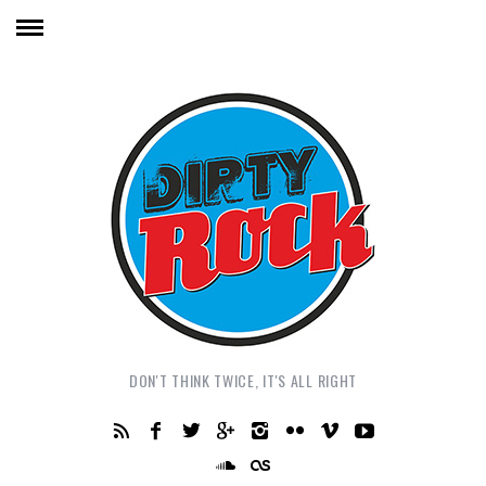
DON'T THINK TWICE, IT'S ALL RIGHT