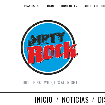
PLAYLISTS
LOGIN
CONTACTAR
ACERCA DE DI
DON'T THINK TWICE, IT'S ALL RIGHT
INICIO
NOTICIAS
D