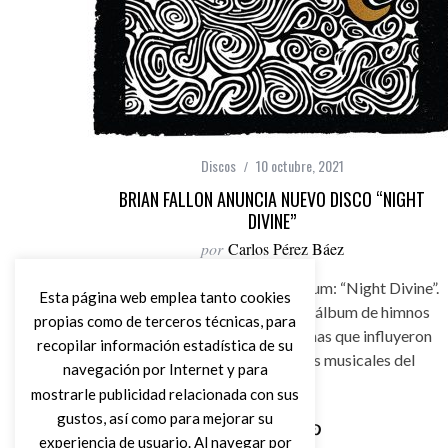
Discos
10 octubre, 2021
BRIAN FALLON ANUNCIA NUEVO DISCO “NIGHT
DIVINE”
por
Carlos Pérez Báez
Brian Fallon anuncia nuevo álbum: “Night Divine”.
Esta página web emplea tanto cookies
Brian Fallon lanzará un nuevo álbum de himnos
propias como de terceros técnicas, para
cristianos y canciones navideñas que influyeron
recopilar información estadística de su
en las primeras experiencias musicales del
navegación por Internet y para
compositor.
mostrarle publicidad relacionada con sus
gustos, así como para mejorar su
experiencia de usuario. Al navegar por