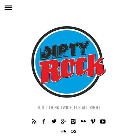
DON'T THINK TWICE, IT'S ALL RIGHT