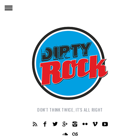
DON'T THINK TWICE, IT'S ALL RIGHT