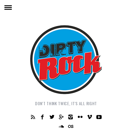
DON'T THINK TWICE, IT'S ALL RIGHT