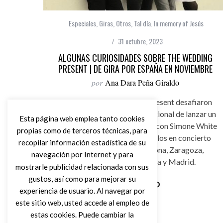
Especiales
,
Giras
,
Otros
,
Tal día. In memory of Jesús
31 octubre, 2023
ALGUNAS CURIOSIDADES SOBRE THE WEDDING
PRESENT | DE GIRA POR ESPAÑA EN NOVIEMBRE
por
Ana Dara Peña Giraldo
¿Sabías que The Wedding Present desafiaron
con Hit Parade la forma tradicional de lanzar un
Esta página web emplea tanto cookies
disco? ¿Y que han colaborado con Simone White
propias como de terceros técnicas, para
o Louise Werner? Podrás verlos en concierto
recopilar información estadística de su
este noviembre en Barcelona, Zaragoza,
navegación por Internet y para
Valencia, Murcia, Málaga y Madrid.
mostrarle publicidad relacionada con sus
gustos, así como para mejorar su
experiencia de usuario. Al navegar por
Leer Más
este sitio web, usted accede al empleo de
estas cookies. Puede cambiar la