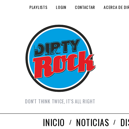
PLAYLISTS
LOGIN
CONTACTAR
ACERCA DE DI
DON'T THINK TWICE, IT'S ALL RIGHT
INICIO
NOTICIAS
D