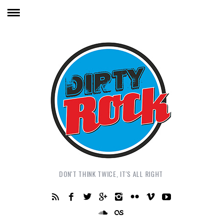
DON'T THINK TWICE, IT'S ALL RIGHT