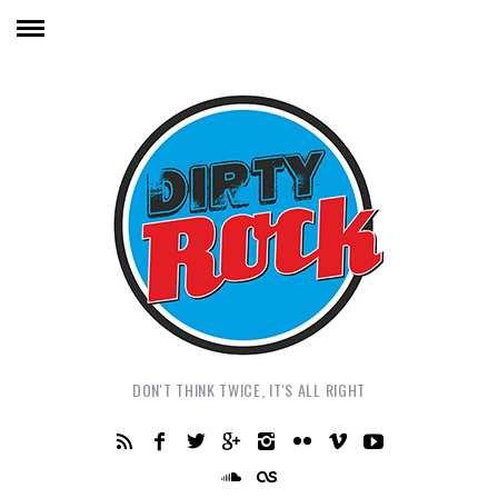
DON'T THINK TWICE, IT'S ALL RIGHT