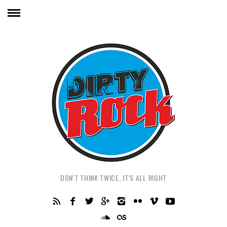
DON'T THINK TWICE, IT'S ALL RIGHT