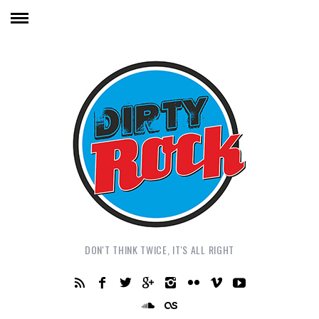
DON'T THINK TWICE, IT'S ALL RIGHT