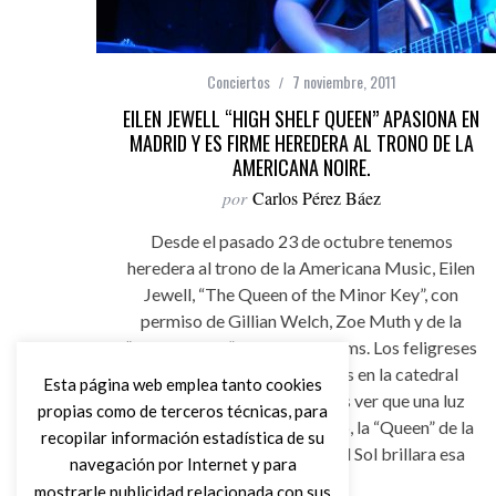
Conciertos
7 noviembre, 2011
EILEN JEWELL “HIGH SHELF QUEEN” APASIONA EN
MADRID Y ES FIRME HEREDERA AL TRONO DE LA
AMERICANA NOIRE.
por
Carlos Pérez Báez
Desde el pasado 23 de octubre tenemos
heredera al trono de la Americana Music, Eilen
Jewell, “The Queen of the Minor Key”, con
permiso de Gillian Welch, Zoe Muth y de la
“Reina Madre” Lucinda Williams. Los feligreses
en día de domingo, reunidos en la catedral
Esta página web emplea tanto cookies
madrileña de El Sol, pudimos ver que una luz
propias como de terceros técnicas, para
dorada inundaba el escenario, la “Queen” de la
recopilar información estadística de su
Americana Noire hizo que el Sol brillara esa
navegación por Internet y para
noche.
mostrarle publicidad relacionada con sus