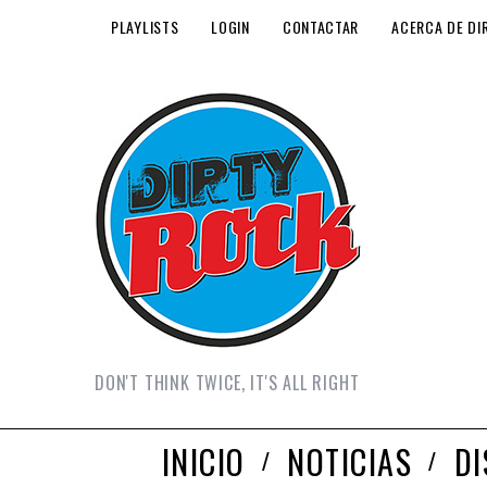
PLAYLISTS
LOGIN
CONTACTAR
ACERCA DE DI
DON'T THINK TWICE, IT'S ALL RIGHT
INICIO
NOTICIAS
D