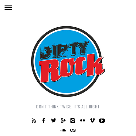
DON'T THINK TWICE, IT'S ALL RIGHT