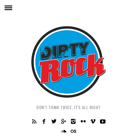
DON'T THINK TWICE, IT'S ALL RIGHT