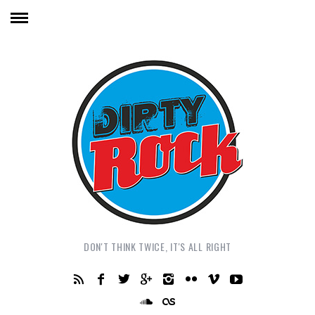
DON'T THINK TWICE, IT'S ALL RIGHT