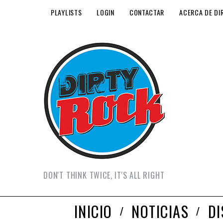
PLAYLISTS
LOGIN
CONTACTAR
ACERCA DE DI
DON'T THINK TWICE, IT'S ALL RIGHT
INICIO
NOTICIAS
D