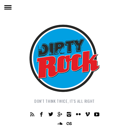
DON'T THINK TWICE, IT'S ALL RIGHT