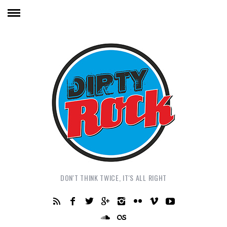
DON'T THINK TWICE, IT'S ALL RIGHT