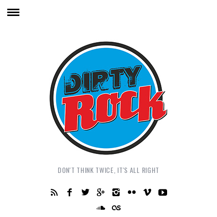
DON'T THINK TWICE, IT'S ALL RIGHT