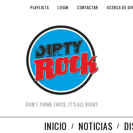
PLAYLISTS
LOGIN
CONTACTAR
ACERCA DE DI
DON'T THINK TWICE, IT'S ALL RIGHT
INICIO
NOTICIAS
D