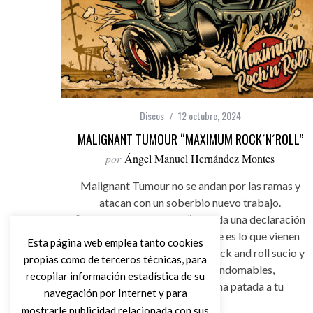
Discos
12 octubre, 2024
MALIGNANT TUMOUR “MAXIMUM ROCK´N´ROLL”
por
Ángel Manuel Hernández Montes
Malignant Tumour no se andan por las ramas y
atacan con un soberbio nuevo trabajo.
“Maximum Rock´n´Roll” es toda una declaración
de intenciones, o simplemente es lo que vienen
Esta página web emplea tanto cookies
haciendo desde hace años… rock and roll sucio y
propias como de terceros técnicas, para
directo. Provocadores, indomables,
recopilar información estadística de su
transgresores…. esto es una patada a tu
navegación por Internet y para
trasero!!!
mostrarle publicidad relacionada con sus