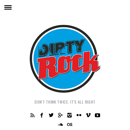
DON'T THINK TWICE, IT'S ALL RIGHT