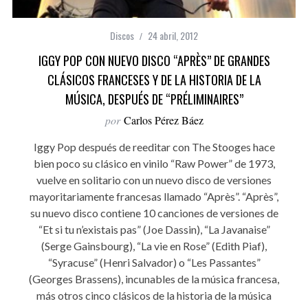
Discos
24 abril, 2012
IGGY POP CON NUEVO DISCO “APRÈS” DE GRANDES
CLÁSICOS FRANCESES Y DE LA HISTORIA DE LA
MÚSICA, DESPUÉS DE “PRÉLIMINAIRES”
por
Carlos Pérez Báez
Iggy Pop después de reeditar con The Stooges hace
bien poco su clásico en vinilo “Raw Power” de 1973,
vuelve en solitario con un nuevo disco de versiones
mayoritariamente francesas llamado “Après”. “Après”,
su nuevo disco contiene 10 canciones de versiones de
“Et si tu n’existais pas” (Joe Dassin), “La Javanaise”
(Serge Gainsbourg), “La vie en Rose” (Edith Piaf),
“Syracuse” (Henri Salvador) o “Les Passantes”
(Georges Brassens), incunables de la música francesa,
más otros cinco clásicos de la historia de la música