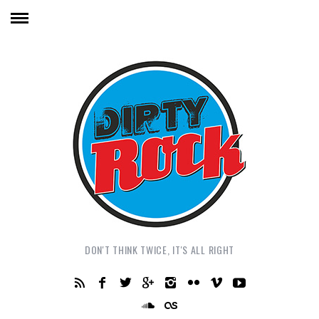
DON'T THINK TWICE, IT'S ALL RIGHT