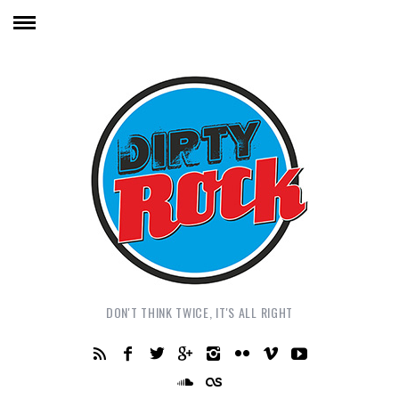
DON'T THINK TWICE, IT'S ALL RIGHT