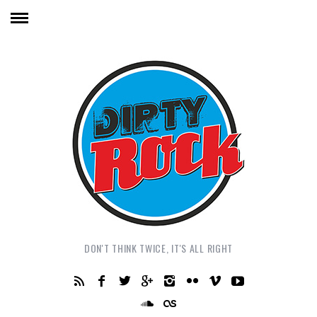
DON'T THINK TWICE, IT'S ALL RIGHT