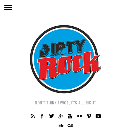
DON'T THINK TWICE, IT'S ALL RIGHT