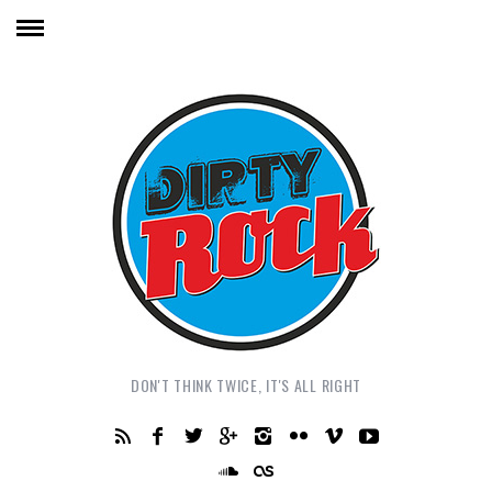
DON'T THINK TWICE, IT'S ALL RIGHT