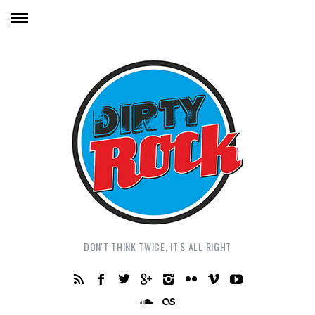
DON'T THINK TWICE, IT'S ALL RIGHT