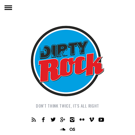
DON'T THINK TWICE, IT'S ALL RIGHT